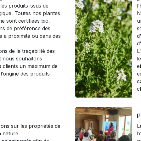
les produits issus de
l
ogique, Toutes nos plantes
N
ne sont certifiées bio.
u
ns de préférence des
s
s à proximité ou dans des
d
d
s de la traçabilité des
L
et nous souhaitons
l
s clients un maximum de
e
l’origine des produits
e
c
c
P
ns sur les propriétés de
L
a nature.
l