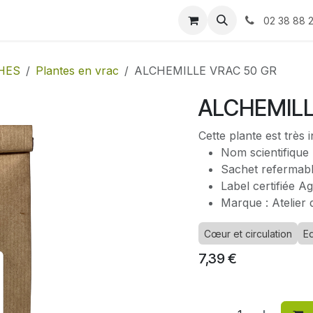
Blog
Contactez-nous
02 38 88 
HES
Plantes en vrac
ALCHEMILLE VRAC 50 GR
ALCHEMILL
Cette plante est très
Nom scientifique :
Sachet refermabl
Label certifiée A
Marque : Atelier 
Cœur et circulation
Eq
7,39
€