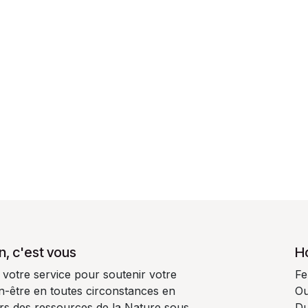
n, c'est vous
H
 votre service pour soutenir votre
Fe
ien-être en toutes circonstances en
Ou
oirs des ressources de la Nature sous
Du