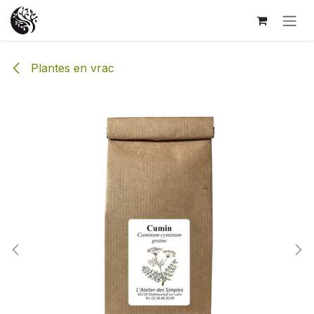
Se rendre au contenu
Plantes en vrac