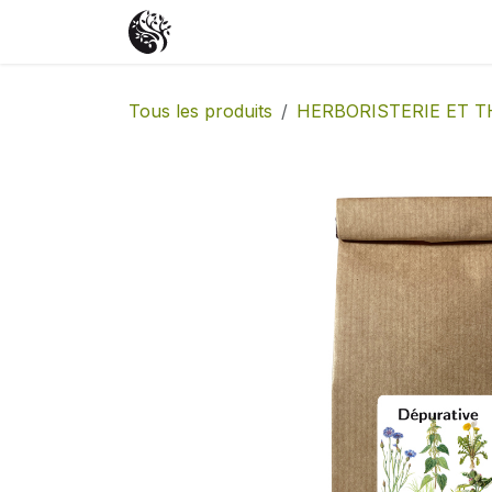
Se rendre au contenu
Accueil
Boutique
Événements
Tous les produits
HERBORISTERIE ET T