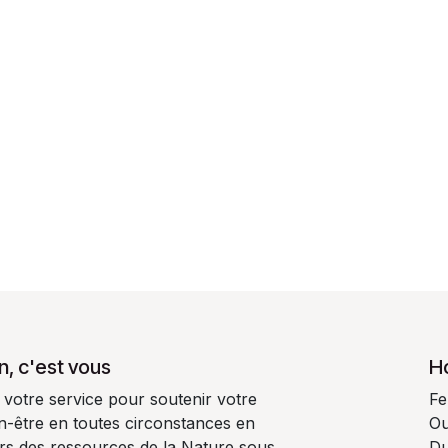
n, c'est vous
H
 votre service pour soutenir votre
Fe
ien-être en toutes circonstances en
Ou
oirs des ressources de la Nature sous
Du