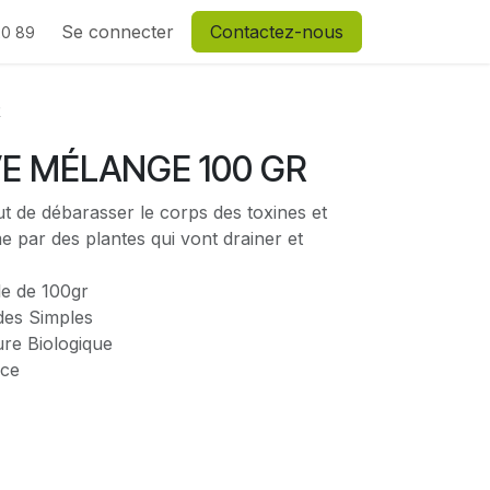
Se connecter
Contactez-nous
20 89
R
E MÉLANGE 100 GR
ut de débarasser le corps des toxines et
e par des plantes qui vont drainer et
e de 100gr
des Simples
ture Biologique
nce