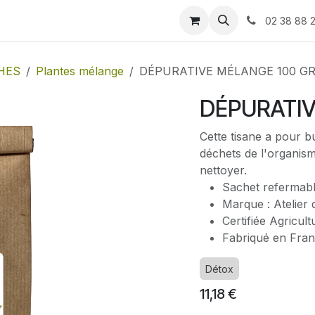
Blog
Contactez-nous
02 38 88 
HES
Plantes mélange
DÉPURATIVE MÉLANGE 100 G
DÉPURATIV
Cette tisane a pour b
déchets de l'organism
nettoyer.
Sachet refermabl
Marque : Atelier 
Certifiée Agricul
Fabriqué en Fra
Détox
11,18
€