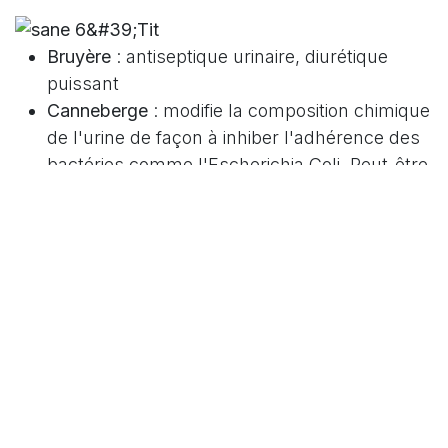
Bruyère
: antiseptique urinaire, diurétique
puissant
Canneberge
: modifie la composition chimique
de l'urine de façon à inhiber l'adhérence des
bactéries comme l'Escherichia Coli. Peut-être
utilisé en curatif ou en préventif.
Pissenlit
: diurétique et anti inflammatoire
Chiendent
: accroît le volume urinaire,
dépuratif
Cassis
: diurétique, favorise l’élimination des
déchets et anti inflammatoire.
Utilisation : en infusion, 2 cuillères à soupe
bombées du mélange pour 1L d’eau
En curatif : Boire ½ litre de tisane toutes les ½