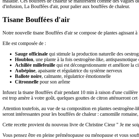
maladie. Ces bouffées de chaleur se manifestent comme des vagues de
d'infusion, La Bouffées d'air, pour palier aux bouffées de chaleur.
Tisane Bouffées d'air
Notre nouvelle tisane Bouffées d'air se compose de plantes agissant à la
Elle est composée de :
Sauge officinale
qui stimule la production naturelle des oestro
Houblon
, une plante à la fois oestrogène-like, antispasmotique 
Achillée millefeuille
qui est décongestionnante et améliore la ci
Aubépine
, apaisante et régulatrice du système nerveux
Ballote noire
, calmante, régulatrice émotionnelle
Citronnelle
pour son arôme
Infusez la tisane Bouffées d'air pendant 10 min à raison d'une cuillèr
est trop amère à votre goût, quelques gouttes de citron atténueront cet 
Attention toutefois, au vue de sa composition en plantes oestrogène-l
seront intéressantes pour les bouffées de chaleur : camomille romaine
Cette recette provient du nouveau livre de Christine Cieur " Je me soi
Vous pensez être en pleine préménopause ou ménopause et vous souffre