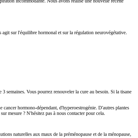
piration incommodante. Nous avons réalisé une nouvelle recette
 agit sur l'équilibre hormonal et sur la régulation neurovégétative.
e 3 semaines. Vous pourrez renouveler la cure au besoin. Si la tisane
s de cancer hormono-dépendant, d'hyperoestrogénie. D'autres plantes
 sur mesure ? N'hésitez pas à nous contacter pour cela.
olutions naturelles aux maux de la préménopause et de la ménopause,