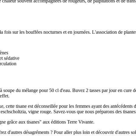
 chaleur souvent accompagnées de rougeurs, de palpitations et de trans
 fois sur les bouffées nocturnes et en journées. L'association de plantes
gènes
et sédative
rculation
e à soupe du mélange pour 50 cl d'eau. Buvez 2 tasses par jour en cure d
effet.
ike, cette tisane est déconseillée pour les femmes ayant des antécédent
, eschscholtzia, vigne rouge. Savez-vous que nous préparons des tisanes
gne grâce aux tisanes" aux éditions Terre Vivante.
z d'autres désagréments ? Pour aller plus loin et découvrir d'autres s