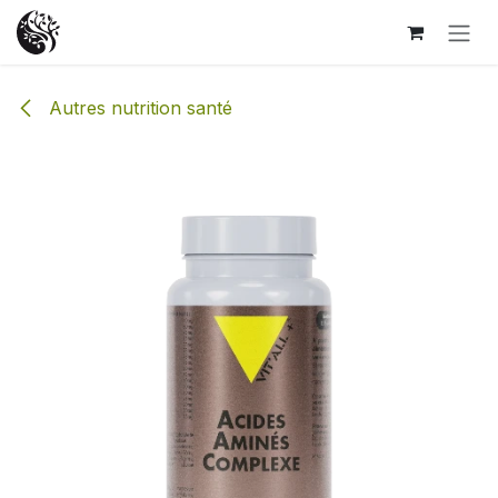
Se rendre au contenu
Autres nutrition santé