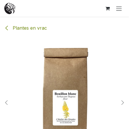
Se rendre au contenu
Plantes en vrac