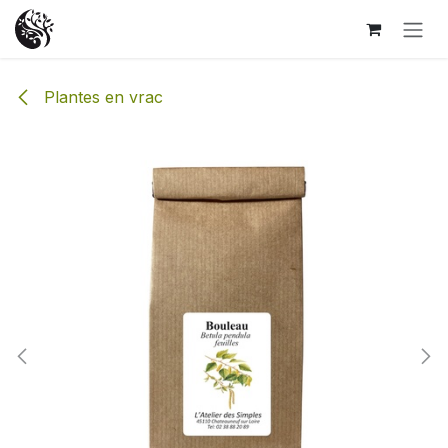
Se rendre au contenu
Plantes en vrac