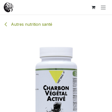
Se rendre au contenu
Autres nutrition santé