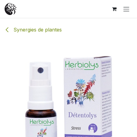
Se rendre au contenu
Synergies de plantes