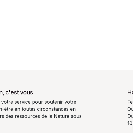
n, c'est vous
H
 votre service pour soutenir votre
Fe
ien-être en toutes circonstances en
Ou
oirs des ressources de la Nature sous
Du
10