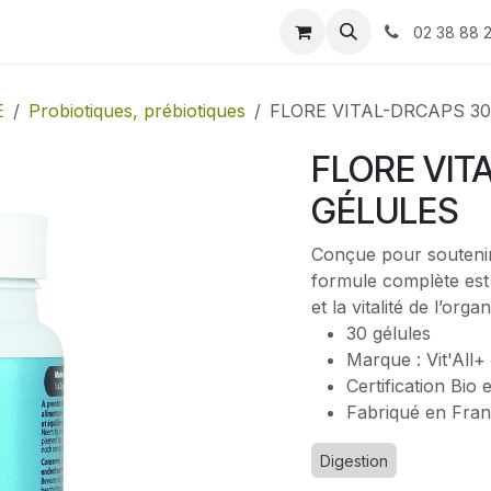
Blog
Contactez-nous
02 38 88 
E
Probiotiques, prébiotiques
FLORE VITAL-DRCAPS 3
FLORE VIT
GÉLULES
Conçue pour soutenir l
formule complète est 
et la vitalité de l’orga
30 gélules
Marque : Vit'All+
Certification Bio
Fabriqué en Fra
Digestion