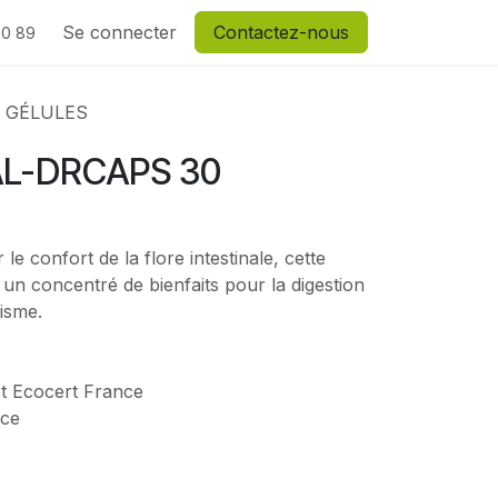
Se connecter
Contactez-nous
20 89
0 GÉLULES
AL-DRCAPS 30
e confort de la flore intestinale, cette
un concentré de bienfaits pour la digestion
nisme.
 et Ecocert France
nce