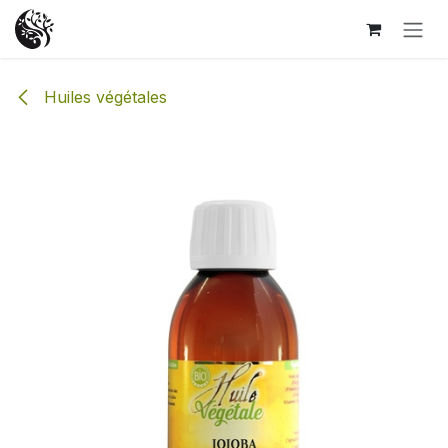
Se rendre au contenu
Huiles végétales