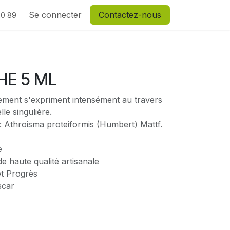
Se connecter
Contactez-nous
20 89
HE 5 ML
ement s'expriment intensément au travers
lle singulière.
: Athroisma proteiformis (Humbert) Mattf.
e
de haute qualité artisanale
t Progrès
scar