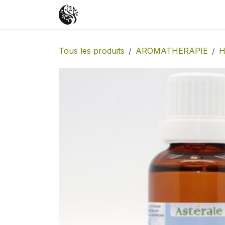
Se rendre au contenu
Accueil
Boutique
Événements
Tous les produits
AROMATHERAPIE
H