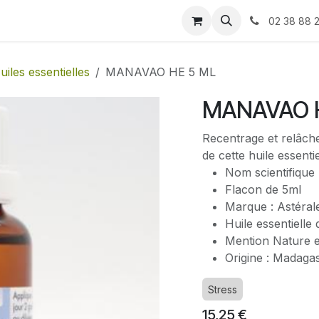
Blog
Contactez-nous
02 38 88 
uiles essentielles
MANAVAO HE 5 ML
MANAVAO 
Recentrage et relâch
de cette huile essentie
Nom scientifique 
Flacon de 5ml
Marque : Astéral
Huile essentielle 
Mention Nature e
Origine : Madaga
Stress
15,25
€