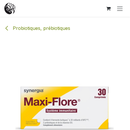
Se rendre au contenu
Probiotiques, prébiotiques