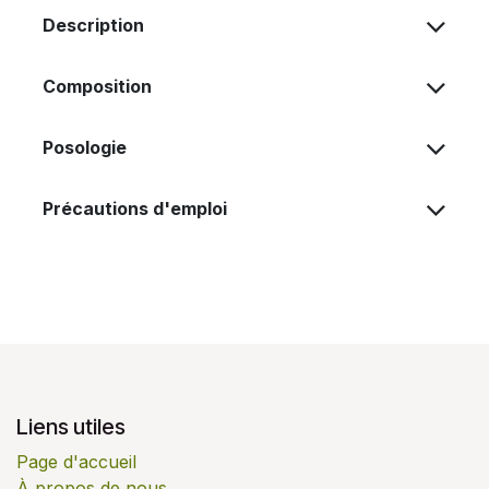
Description
Composition
Posologie
Précautions d'emploi
Tenir hors de portée des enfants.
Réserver aux adultes et adolescents.
Déconseillé aux femmes enceintes.
Déconseillé aux personnes sous anticoagulant,
Liens utiles
demandez l’avis d’un spécialiste en cas de prise
d’anticoagulant.
Page d'accueil
À propos de nous