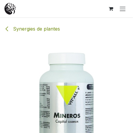
Se rendre au contenu
Synergies de plantes