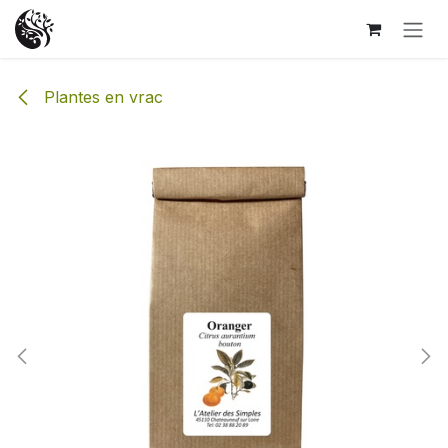
Se rendre au contenu
Plantes en vrac