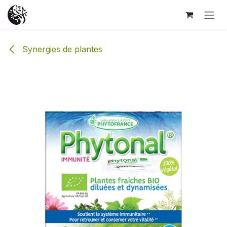
Se rendre au contenu
Synergies de plantes