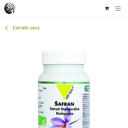
Se rendre au contenu
Extraits secs