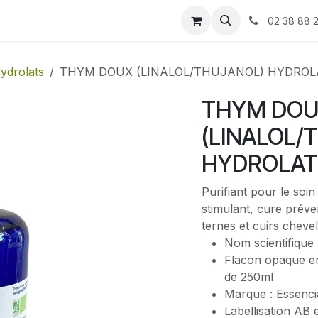
Blog
Contactez-nous
02 38 88 
ydrolats
THYM DOUX (LINALOL/THUJANOL) HYDROL
THYM DO
(LINALOL/
HYDROLAT
Purifiant pour le so
stimulant, cure préve
ternes et cuirs cheve
Nom scientifique
Flacon opaque en
de 250ml
Marque : Essenc
Labellisation AB 