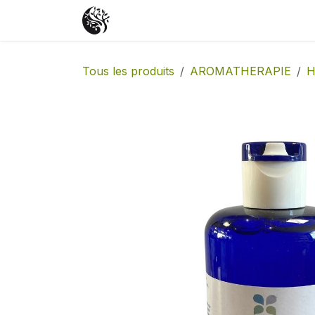
Se rendre au contenu
Accueil
Boutique
Événements
Tous les produits
AROMATHERAPIE
H