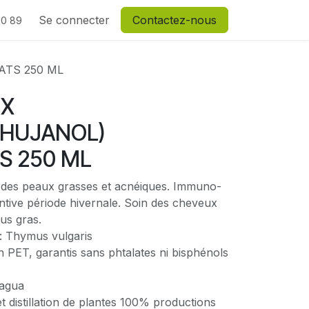
Se connecter
Contactez-nous
20 89
ATS 250 ML
UX
THUJANOL)
S 250 ML
in des peaux grasses et acnéiques. Immuno-
ntive période hivernale. Soin des cheveux
lus gras.
 : Thymus vulgaris
 PET, garantis sans phtalates ni bisphénols
iagua
et distillation de plantes 100% productions