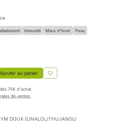
nce
allaitement
Immunité
Maux d'hiver
Peau
Ajouter au panier
s dès 75€ d'achat.
rales de ventes.
YM DOUX (LINALOL/THUJANOL)