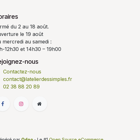
oraires
rmé du 2 au 18 août.
verture le 19 août
 mercredi au samedi :
h-12h30 et 14h30 – 19h00
ejoignez-nous
Contactez-nous
contact@latelierdessimples.fr
02 38 88 20 89
énéré par
Odoo
- Le #1
Open Source eCommerce